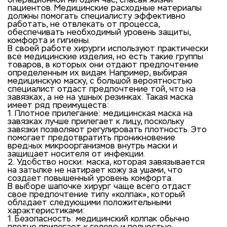
операционной ни один час, спасая жизни
пациентов. Медицинские расходные материалы
должны помогать специалисту эффективно
работать, не отвлекать от процесса,
обеспечивать необходимый уровень защиты,
комфорта и гигиены.
В своей работе хирурги используют практически
все медицинские изделия, но есть такие группы
товаров, в которых они отдают предпочтение
определенным их видам. Например, выбирая
медицинскую маску, с большой вероятностью
специалист отдаст предпочтение той, что на
завязках, а не на ушных резинках. Такая маска
имеет ряд преимуществ:
1. Плотное прилегание: медицинская маска на
завязках лучше прилегает к лицу, поскольку
завязки позволяют регулировать плотность. Это
помогает предотвратить проникновение
вредных микроорганизмов внутрь маски и
защищает носителя от инфекции.
2. Удобство носки: маска, которая завязывается
на затылке не натирает кожу за ушами, что
создает повышенный уровень комфорта.
В выборе шапочке хирург чаще всего отдаст
свое предпочтение типу «колпак», который
обладает следующими положительными
характеристиками:
1. Безопасность: медицинский колпак обычно