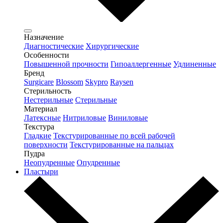
Назначение
Диагностические
Хирургические
Особенности
Повышенной прочности
Гипоаллергенные
Удлиненные
Бренд
Surgicare
Blossom
Skypro
Raysen
Стерильность
Нестерильные
Стерильные
Материал
Латексные
Нитриловые
Виниловые
Текстура
Гладкие
Текстурированные по всей рабочей
поверхности
Текстурированные на пальцах
Пудра
Неопудренные
Опудренные
Пластыри