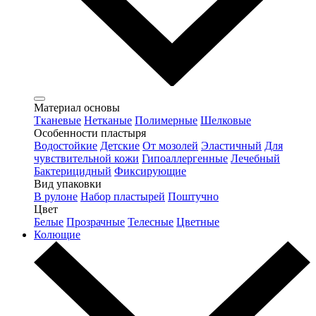
Материал основы
Тканевые
Нетканые
Полимерные
Шелковые
Особенности пластыря
Водостойкие
Детские
От мозолей
Эластичный
Для
чувствительной кожи
Гипоаллергенные
Лечебный
Бактерицидный
Фиксирующие
Вид упаковки
В рулоне
Набор пластырей
Поштучно
Цвет
Белые
Прозрачные
Телесные
Цветные
Колющие