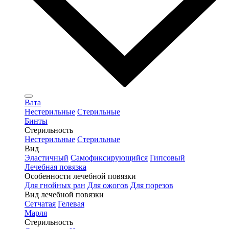
Вата
Нестерильные
Стерильные
Бинты
Стерильность
Нестерильные
Стерильные
Вид
Эластичный
Самофиксирующийся
Гипсовый
Лечебная повязка
Особенности лечебной повязки
Для гнойных ран
Для ожогов
Для порезов
Вид лечебной повязки
Сетчатая
Гелевая
Марля
Стерильность