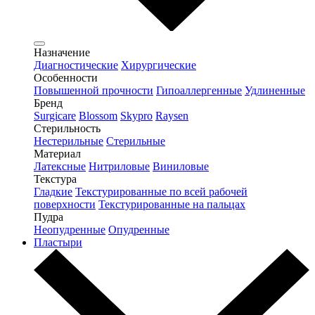
Назначение
Диагностические
Хирургические
Особенности
Повышенной прочности
Гипоаллергенные
Удлиненные
Бренд
Surgicare
Blossom
Skypro
Raysen
Стерильность
Нестерильные
Стерильные
Материал
Латексные
Нитриловые
Виниловые
Текстура
Гладкие
Текстурированные по всей рабочей
поверхности
Текстурированные на пальцах
Пудра
Неопудренные
Опудренные
Пластыри