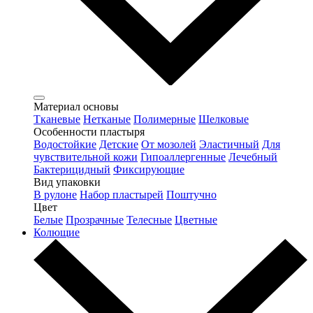
Материал основы
Тканевые
Нетканые
Полимерные
Шелковые
Особенности пластыря
Водостойкие
Детские
От мозолей
Эластичный
Для
чувствительной кожи
Гипоаллергенные
Лечебный
Бактерицидный
Фиксирующие
Вид упаковки
В рулоне
Набор пластырей
Поштучно
Цвет
Белые
Прозрачные
Телесные
Цветные
Колющие