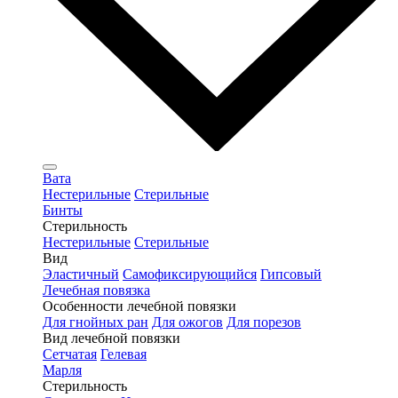
Вата
Нестерильные
Стерильные
Бинты
Стерильность
Нестерильные
Стерильные
Вид
Эластичный
Самофиксирующийся
Гипсовый
Лечебная повязка
Особенности лечебной повязки
Для гнойных ран
Для ожогов
Для порезов
Вид лечебной повязки
Сетчатая
Гелевая
Марля
Стерильность