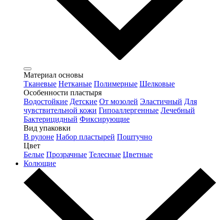
Материал основы
Тканевые
Нетканые
Полимерные
Шелковые
Особенности пластыря
Водостойкие
Детские
От мозолей
Эластичный
Для
чувствительной кожи
Гипоаллергенные
Лечебный
Бактерицидный
Фиксирующие
Вид упаковки
В рулоне
Набор пластырей
Поштучно
Цвет
Белые
Прозрачные
Телесные
Цветные
Колющие