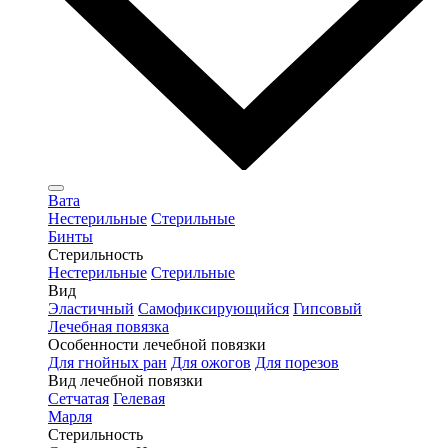
Вата
Нестерильные
Стерильные
Бинты
Стерильность
Нестерильные
Стерильные
Вид
Эластичный
Самофиксирующийся
Гипсовый
Лечебная повязка
Особенности лечебной повязки
Для гнойных ран
Для ожогов
Для порезов
Вид лечебной повязки
Сетчатая
Гелевая
Марля
Стерильность