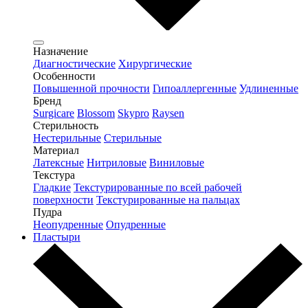
Назначение
Диагностические
Хирургические
Особенности
Повышенной прочности
Гипоаллергенные
Удлиненные
Бренд
Surgicare
Blossom
Skypro
Raysen
Стерильность
Нестерильные
Стерильные
Материал
Латексные
Нитриловые
Виниловые
Текстура
Гладкие
Текстурированные по всей рабочей
поверхности
Текстурированные на пальцах
Пудра
Неопудренные
Опудренные
Пластыри