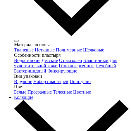
Материал основы
Тканевые
Нетканые
Полимерные
Шелковые
Особенности пластыря
Водостойкие
Детские
От мозолей
Эластичный
Для
чувствительной кожи
Гипоаллергенные
Лечебный
Бактерицидный
Фиксирующие
Вид упаковки
В рулоне
Набор пластырей
Поштучно
Цвет
Белые
Прозрачные
Телесные
Цветные
Колющие