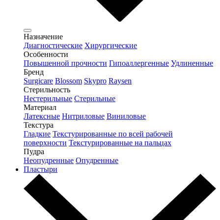
Назначение
Диагностические
Хирургические
Особенности
Повышенной прочности
Гипоаллергенные
Удлиненные
Бренд
Surgicare
Blossom
Skypro
Raysen
Стерильность
Нестерильные
Стерильные
Материал
Латексные
Нитриловые
Виниловые
Текстура
Гладкие
Текстурированные по всей рабочей
поверхности
Текстурированные на пальцах
Пудра
Неопудренные
Опудренные
Пластыри