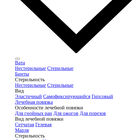
Вата
Нестерильные
Стерильные
Бинты
Стерильность
Нестерильные
Стерильные
Вид
Эластичный
Самофиксирующийся
Гипсовый
Лечебная повязка
Особенности лечебной повязки
Для гнойных ран
Для ожогов
Для порезов
Вид лечебной повязки
Сетчатая
Гелевая
Марля
Стерильность