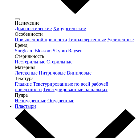
Назначение
Диагностические
Хирургические
Особенности
Повышенной прочности
Гипоаллергенные
Удлиненные
Бренд
Surgicare
Blossom
Skypro
Raysen
Стерильность
Нестерильные
Стерильные
Материал
Латексные
Нитриловые
Виниловые
Текстура
Гладкие
Текстурированные по всей рабочей
поверхности
Текстурированные на пальцах
Пудра
Неопудренные
Опудренные
Пластыри