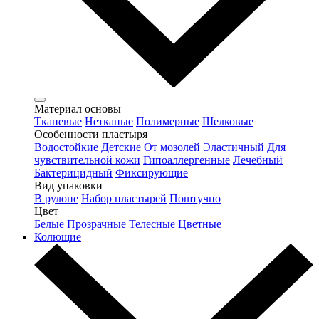
Материал основы
Тканевые
Нетканые
Полимерные
Шелковые
Особенности пластыря
Водостойкие
Детские
От мозолей
Эластичный
Для
чувствительной кожи
Гипоаллергенные
Лечебный
Бактерицидный
Фиксирующие
Вид упаковки
В рулоне
Набор пластырей
Поштучно
Цвет
Белые
Прозрачные
Телесные
Цветные
Колющие