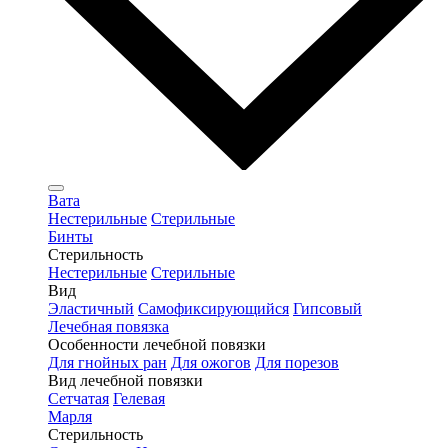
Вата
Нестерильные
Стерильные
Бинты
Стерильность
Нестерильные
Стерильные
Вид
Эластичный
Самофиксирующийся
Гипсовый
Лечебная повязка
Особенности лечебной повязки
Для гнойных ран
Для ожогов
Для порезов
Вид лечебной повязки
Сетчатая
Гелевая
Марля
Стерильность