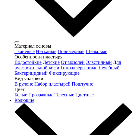
Материал основы
Тканевые
Нетканые
Полимерные
Шелковые
Особенности пластыря
Водостойкие
Детские
От мозолей
Эластичный
Для
чувствительной кожи
Гипоаллергенные
Лечебный
Бактерицидный
Фиксирующие
Вид упаковки
В рулоне
Набор пластырей
Поштучно
Цвет
Белые
Прозрачные
Телесные
Цветные
Колющие