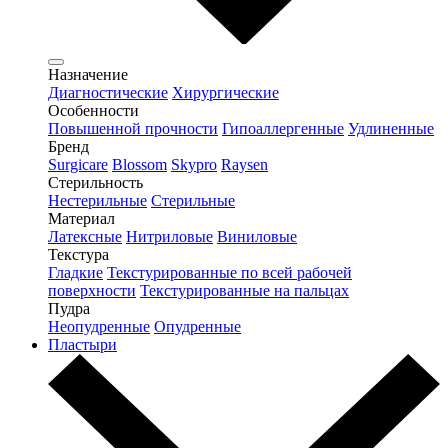
Назначение
Диагностические
Хирургические
Особенности
Повышенной прочности
Гипоаллергенные
Удлиненные
Бренд
Surgicare
Blossom
Skypro
Raysen
Стерильность
Нестерильные
Стерильные
Материал
Латексные
Нитриловые
Виниловые
Текстура
Гладкие
Текстурированные по всей рабочей
поверхности
Текстурированные на пальцах
Пудра
Неопудренные
Опудренные
Пластыри