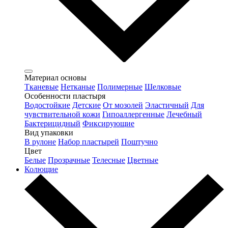
Материал основы
Тканевые
Нетканые
Полимерные
Шелковые
Особенности пластыря
Водостойкие
Детские
От мозолей
Эластичный
Для
чувствительной кожи
Гипоаллергенные
Лечебный
Бактерицидный
Фиксирующие
Вид упаковки
В рулоне
Набор пластырей
Поштучно
Цвет
Белые
Прозрачные
Телесные
Цветные
Колющие