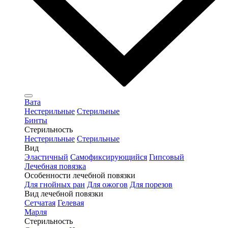
Вата
Нестерильные
Стерильные
Бинты
Стерильность
Нестерильные
Стерильные
Вид
Эластичный
Самофиксирующийся
Гипсовый
Лечебная повязка
Особенности лечебной повязки
Для гнойных ран
Для ожогов
Для порезов
Вид лечебной повязки
Сетчатая
Гелевая
Марля
Стерильность