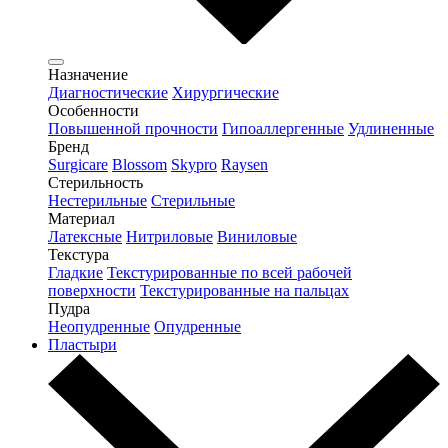
Назначение
Диагностические
Хирургические
Особенности
Повышенной прочности
Гипоаллергенные
Удлиненные
Бренд
Surgicare
Blossom
Skypro
Raysen
Стерильность
Нестерильные
Стерильные
Материал
Латексные
Нитриловые
Виниловые
Текстура
Гладкие
Текстурированные по всей рабочей
поверхности
Текстурированные на пальцах
Пудра
Неопудренные
Опудренные
Пластыри