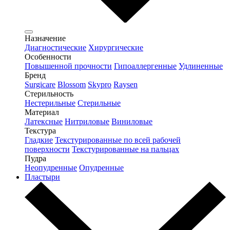
Назначение
Диагностические
Хирургические
Особенности
Повышенной прочности
Гипоаллергенные
Удлиненные
Бренд
Surgicare
Blossom
Skypro
Raysen
Стерильность
Нестерильные
Стерильные
Материал
Латексные
Нитриловые
Виниловые
Текстура
Гладкие
Текстурированные по всей рабочей
поверхности
Текстурированные на пальцах
Пудра
Неопудренные
Опудренные
Пластыри