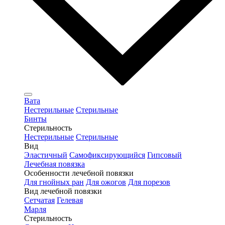
Вата
Нестерильные
Стерильные
Бинты
Стерильность
Нестерильные
Стерильные
Вид
Эластичный
Самофиксирующийся
Гипсовый
Лечебная повязка
Особенности лечебной повязки
Для гнойных ран
Для ожогов
Для порезов
Вид лечебной повязки
Сетчатая
Гелевая
Марля
Стерильность