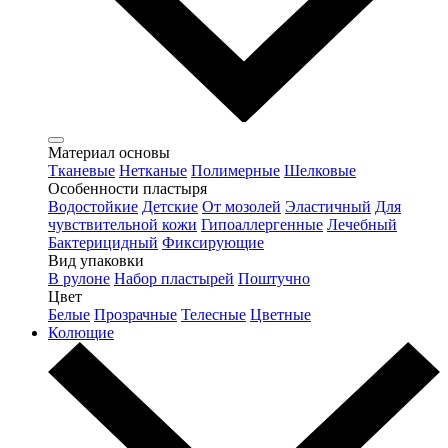
Материал основы
Тканевые
Нетканые
Полимерные
Шелковые
Особенности пластыря
Водостойкие
Детские
От мозолей
Эластичный
Для
чувствительной кожи
Гипоаллергенные
Лечебный
Бактерицидный
Фиксирующие
Вид упаковки
В рулоне
Набор пластырей
Поштучно
Цвет
Белые
Прозрачные
Телесные
Цветные
Колющие