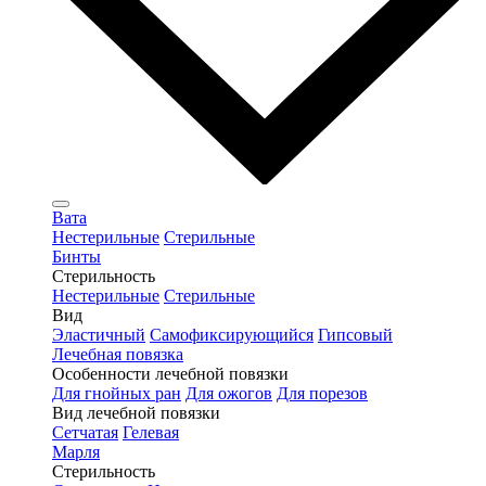
Вата
Нестерильные
Стерильные
Бинты
Стерильность
Нестерильные
Стерильные
Вид
Эластичный
Самофиксирующийся
Гипсовый
Лечебная повязка
Особенности лечебной повязки
Для гнойных ран
Для ожогов
Для порезов
Вид лечебной повязки
Сетчатая
Гелевая
Марля
Стерильность