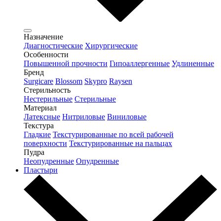
Назначение
Диагностические
Хирургические
Особенности
Повышенной прочности
Гипоаллергенные
Удлиненные
Бренд
Surgicare
Blossom
Skypro
Raysen
Стерильность
Нестерильные
Стерильные
Материал
Латексные
Нитриловые
Виниловые
Текстура
Гладкие
Текстурированные по всей рабочей
поверхности
Текстурированные на пальцах
Пудра
Неопудренные
Опудренные
Пластыри