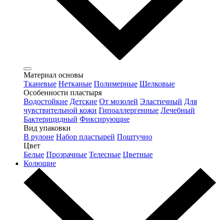
Материал основы
Тканевые
Нетканые
Полимерные
Шелковые
Особенности пластыря
Водостойкие
Детские
От мозолей
Эластичный
Для
чувствительной кожи
Гипоаллергенные
Лечебный
Бактерицидный
Фиксирующие
Вид упаковки
В рулоне
Набор пластырей
Поштучно
Цвет
Белые
Прозрачные
Телесные
Цветные
Колющие