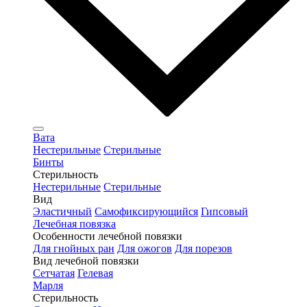
Вата
Нестерильные
Стерильные
Бинты
Стерильность
Нестерильные
Стерильные
Вид
Эластичный
Самофиксирующийся
Гипсовый
Лечебная повязка
Особенности лечебной повязки
Для гнойных ран
Для ожогов
Для порезов
Вид лечебной повязки
Сетчатая
Гелевая
Марля
Стерильность