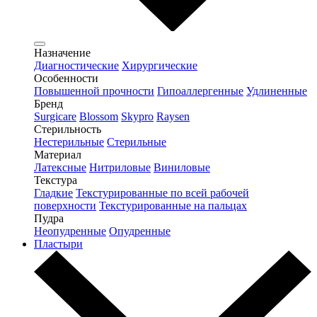
Назначение
Диагностические
Хирургические
Особенности
Повышенной прочности
Гипоаллергенные
Удлиненные
Бренд
Surgicare
Blossom
Skypro
Raysen
Стерильность
Нестерильные
Стерильные
Материал
Латексные
Нитриловые
Виниловые
Текстура
Гладкие
Текстурированные по всей рабочей
поверхности
Текстурированные на пальцах
Пудра
Неопудренные
Опудренные
Пластыри