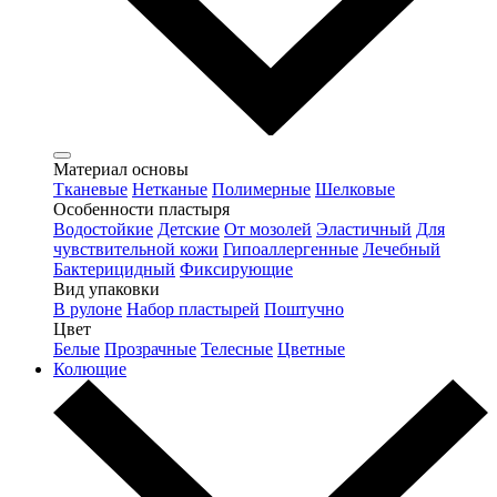
Материал основы
Тканевые
Нетканые
Полимерные
Шелковые
Особенности пластыря
Водостойкие
Детские
От мозолей
Эластичный
Для
чувствительной кожи
Гипоаллергенные
Лечебный
Бактерицидный
Фиксирующие
Вид упаковки
В рулоне
Набор пластырей
Поштучно
Цвет
Белые
Прозрачные
Телесные
Цветные
Колющие