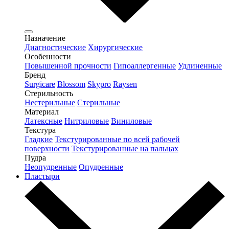
Назначение
Диагностические
Хирургические
Особенности
Повышенной прочности
Гипоаллергенные
Удлиненные
Бренд
Surgicare
Blossom
Skypro
Raysen
Стерильность
Нестерильные
Стерильные
Материал
Латексные
Нитриловые
Виниловые
Текстура
Гладкие
Текстурированные по всей рабочей
поверхности
Текстурированные на пальцах
Пудра
Неопудренные
Опудренные
Пластыри