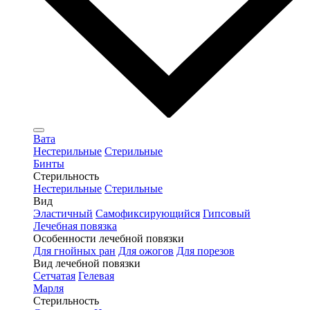
Вата
Нестерильные
Стерильные
Бинты
Стерильность
Нестерильные
Стерильные
Вид
Эластичный
Самофиксирующийся
Гипсовый
Лечебная повязка
Особенности лечебной повязки
Для гнойных ран
Для ожогов
Для порезов
Вид лечебной повязки
Сетчатая
Гелевая
Марля
Стерильность