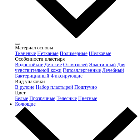
Материал основы
Тканевые
Нетканые
Полимерные
Шелковые
Особенности пластыря
Водостойкие
Детские
От мозолей
Эластичный
Для
чувствительной кожи
Гипоаллергенные
Лечебный
Бактерицидный
Фиксирующие
Вид упаковки
В рулоне
Набор пластырей
Поштучно
Цвет
Белые
Прозрачные
Телесные
Цветные
Колющие