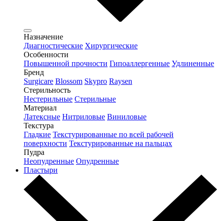
Назначение
Диагностические
Хирургические
Особенности
Повышенной прочности
Гипоаллергенные
Удлиненные
Бренд
Surgicare
Blossom
Skypro
Raysen
Стерильность
Нестерильные
Стерильные
Материал
Латексные
Нитриловые
Виниловые
Текстура
Гладкие
Текстурированные по всей рабочей
поверхности
Текстурированные на пальцах
Пудра
Неопудренные
Опудренные
Пластыри