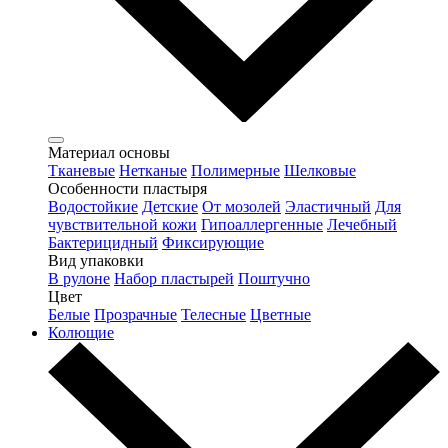
Материал основы
Тканевые
Нетканые
Полимерные
Шелковые
Особенности пластыря
Водостойкие
Детские
От мозолей
Эластичный
Для
чувствительной кожи
Гипоаллергенные
Лечебный
Бактерицидный
Фиксирующие
Вид упаковки
В рулоне
Набор пластырей
Поштучно
Цвет
Белые
Прозрачные
Телесные
Цветные
Колющие