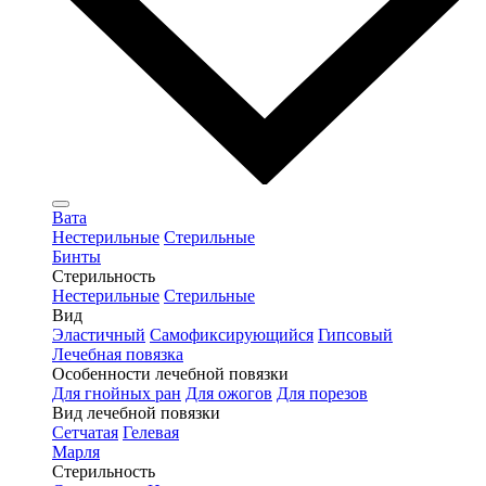
Вата
Нестерильные
Стерильные
Бинты
Стерильность
Нестерильные
Стерильные
Вид
Эластичный
Самофиксирующийся
Гипсовый
Лечебная повязка
Особенности лечебной повязки
Для гнойных ран
Для ожогов
Для порезов
Вид лечебной повязки
Сетчатая
Гелевая
Марля
Стерильность