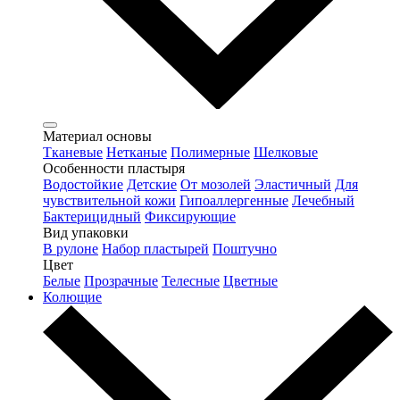
Материал основы
Тканевые
Нетканые
Полимерные
Шелковые
Особенности пластыря
Водостойкие
Детские
От мозолей
Эластичный
Для
чувствительной кожи
Гипоаллергенные
Лечебный
Бактерицидный
Фиксирующие
Вид упаковки
В рулоне
Набор пластырей
Поштучно
Цвет
Белые
Прозрачные
Телесные
Цветные
Колющие