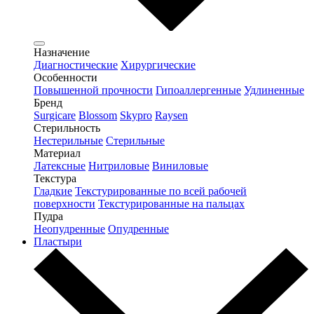
Назначение
Диагностические
Хирургические
Особенности
Повышенной прочности
Гипоаллергенные
Удлиненные
Бренд
Surgicare
Blossom
Skypro
Raysen
Стерильность
Нестерильные
Стерильные
Материал
Латексные
Нитриловые
Виниловые
Текстура
Гладкие
Текстурированные по всей рабочей
поверхности
Текстурированные на пальцах
Пудра
Неопудренные
Опудренные
Пластыри