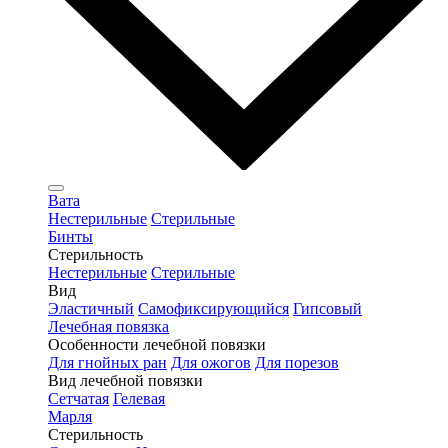
Вата
Нестерильные
Стерильные
Бинты
Стерильность
Нестерильные
Стерильные
Вид
Эластичный
Самофиксирующийся
Гипсовый
Лечебная повязка
Особенности лечебной повязки
Для гнойных ран
Для ожогов
Для порезов
Вид лечебной повязки
Сетчатая
Гелевая
Марля
Стерильность