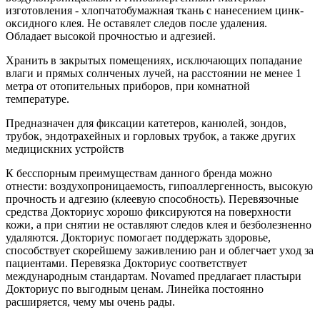
изготовления - хлопчатобумажная ткань с нанесением цинк-
оксидного клея. Не оставялет следов после удаления.
Обладает высокой прочностью и адгезией.
Хранить в закрытых помещениях, исключающих попадание
влаги и прямых солнченых лучей, на расстоянии не менее 1
метра от отопительных приборов, при комнатной
температуре.
Предназначен для фиксации катетеров, канюлей, зондов,
трубок, эндотрахейных и горловых трубок, а также других
медицискних устройств
К бесспорным преимуществам данного бренда можно
отнести: воздухопроницаемость, гипоаллергенность, высокую
прочность и адгезию (клеевую способность). Перевязочные
средства Докториус хорошо фиксируются на поверхности
кожи, а при снятии не оставляют следов клея и безболезненно
удаляются. Докториус помогает поддержать здоровье,
способствует скорейшему заживлению ран и облегчает уход за
пациентами. Перевязка Докториус соответствует
международным стандартам. Novamed предлагает пластыри
Докториус по выгодным ценам. Линейка постоянно
расширяется, чему мы очень рады.