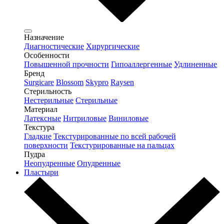
Назначение
Диагностические
Хирургические
Особенности
Повышенной прочности
Гипоаллергенные
Удлиненные
Бренд
Surgicare
Blossom
Skypro
Raysen
Стерильность
Нестерильные
Стерильные
Материал
Латексные
Нитриловые
Виниловые
Текстура
Гладкие
Текстурированные по всей рабочей
поверхности
Текстурированные на пальцах
Пудра
Неопудренные
Опудренные
Пластыри