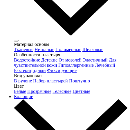
Материал основы
Тканевые
Нетканые
Полимерные
Шелковые
Особенности пластыря
Водостойкие
Детские
От мозолей
Эластичный
Для
чувствительной кожи
Гипоаллергенные
Лечебный
Бактерицидный
Фиксирующие
Вид упаковки
В рулоне
Набор пластырей
Поштучно
Цвет
Белые
Прозрачные
Телесные
Цветные
Колющие