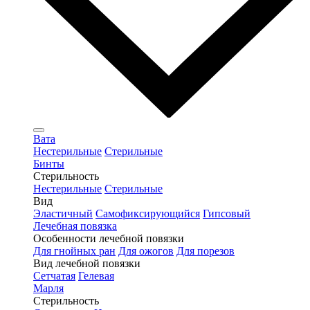
Вата
Нестерильные
Стерильные
Бинты
Стерильность
Нестерильные
Стерильные
Вид
Эластичный
Самофиксирующийся
Гипсовый
Лечебная повязка
Особенности лечебной повязки
Для гнойных ран
Для ожогов
Для порезов
Вид лечебной повязки
Сетчатая
Гелевая
Марля
Стерильность