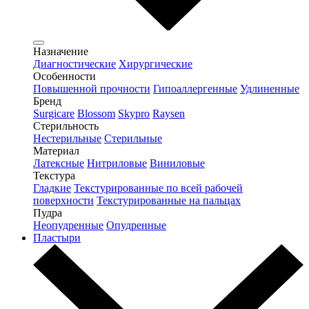
Назначение
Диагностические
Хирургические
Особенности
Повышенной прочности
Гипоаллергенные
Удлиненные
Бренд
Surgicare
Blossom
Skypro
Raysen
Стерильность
Нестерильные
Стерильные
Материал
Латексные
Нитриловые
Виниловые
Текстура
Гладкие
Текстурированные по всей рабочей
поверхности
Текстурированные на пальцах
Пудра
Неопудренные
Опудренные
Пластыри