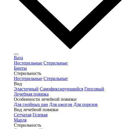
Вата
Нестерильные
Стерильные
Бинты
Стерильность
Нестерильные
Стерильные
Вид
Эластичный
Самофиксирующийся
Гипсовый
Лечебная повязка
Особенности лечебной повязки
Для гнойных ран
Для ожогов
Для порезов
Вид лечебной повязки
Сетчатая
Гелевая
Марля
Стерильность