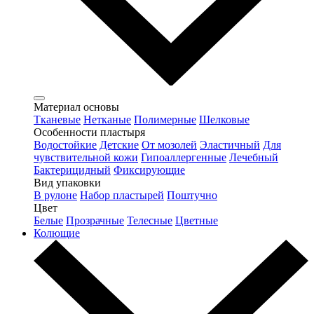
Материал основы
Тканевые
Нетканые
Полимерные
Шелковые
Особенности пластыря
Водостойкие
Детские
От мозолей
Эластичный
Для
чувствительной кожи
Гипоаллергенные
Лечебный
Бактерицидный
Фиксирующие
Вид упаковки
В рулоне
Набор пластырей
Поштучно
Цвет
Белые
Прозрачные
Телесные
Цветные
Колющие