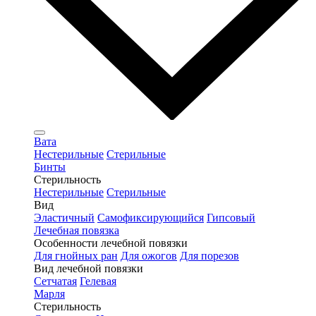
Вата
Нестерильные
Стерильные
Бинты
Стерильность
Нестерильные
Стерильные
Вид
Эластичный
Самофиксирующийся
Гипсовый
Лечебная повязка
Особенности лечебной повязки
Для гнойных ран
Для ожогов
Для порезов
Вид лечебной повязки
Сетчатая
Гелевая
Марля
Стерильность