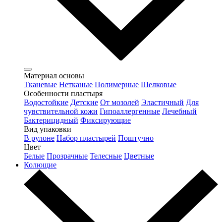
Материал основы
Тканевые
Нетканые
Полимерные
Шелковые
Особенности пластыря
Водостойкие
Детские
От мозолей
Эластичный
Для
чувствительной кожи
Гипоаллергенные
Лечебный
Бактерицидный
Фиксирующие
Вид упаковки
В рулоне
Набор пластырей
Поштучно
Цвет
Белые
Прозрачные
Телесные
Цветные
Колющие