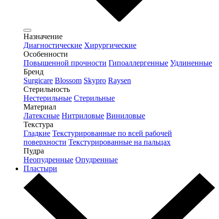
Назначение
Диагностические
Хирургические
Особенности
Повышенной прочности
Гипоаллергенные
Удлиненные
Бренд
Surgicare
Blossom
Skypro
Raysen
Стерильность
Нестерильные
Стерильные
Материал
Латексные
Нитриловые
Виниловые
Текстура
Гладкие
Текстурированные по всей рабочей
поверхности
Текстурированные на пальцах
Пудра
Неопудренные
Опудренные
Пластыри