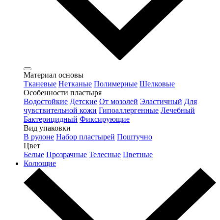
Материал основы
Тканевые
Нетканые
Полимерные
Шелковые
Особенности пластыря
Водостойкие
Детские
От мозолей
Эластичный
Для
чувствительной кожи
Гипоаллергенные
Лечебный
Бактерицидный
Фиксирующие
Вид упаковки
В рулоне
Набор пластырей
Поштучно
Цвет
Белые
Прозрачные
Телесные
Цветные
Колющие