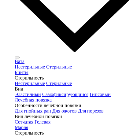
Вата
Нестерильные
Стерильные
Бинты
Стерильность
Нестерильные
Стерильные
Вид
Эластичный
Самофиксирующийся
Гипсовый
Лечебная повязка
Особенности лечебной повязки
Для гнойных ран
Для ожогов
Для порезов
Вид лечебной повязки
Сетчатая
Гелевая
Марля
Стерильность