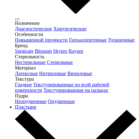
Назначение
Диагностические
Хирургические
Особенности
Повышенной прочности
Гипоаллергенные
Удлиненные
Бренд
Surgicare
Blossom
Skypro
Raysen
Стерильность
Нестерильные
Стерильные
Материал
Латексные
Нитриловые
Виниловые
Текстура
Гладкие
Текстурированные по всей рабочей
поверхности
Текстурированные на пальцах
Пудра
Неопудренные
Опудренные
Пластыри