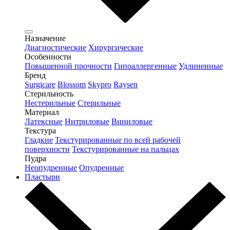
Назначение
Диагностические
Хирургические
Особенности
Повышенной прочности
Гипоаллергенные
Удлиненные
Бренд
Surgicare
Blossom
Skypro
Raysen
Стерильность
Нестерильные
Стерильные
Материал
Латексные
Нитриловые
Виниловые
Текстура
Гладкие
Текстурированные по всей рабочей
поверхности
Текстурированные на пальцах
Пудра
Неопудренные
Опудренные
Пластыри