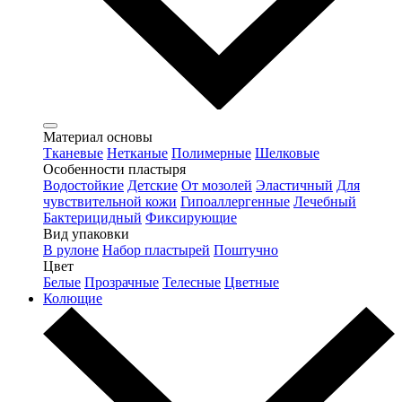
Материал основы
Тканевые
Нетканые
Полимерные
Шелковые
Особенности пластыря
Водостойкие
Детские
От мозолей
Эластичный
Для
чувствительной кожи
Гипоаллергенные
Лечебный
Бактерицидный
Фиксирующие
Вид упаковки
В рулоне
Набор пластырей
Поштучно
Цвет
Белые
Прозрачные
Телесные
Цветные
Колющие