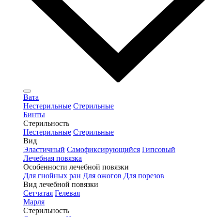
Вата
Нестерильные
Стерильные
Бинты
Стерильность
Нестерильные
Стерильные
Вид
Эластичный
Самофиксирующийся
Гипсовый
Лечебная повязка
Особенности лечебной повязки
Для гнойных ран
Для ожогов
Для порезов
Вид лечебной повязки
Сетчатая
Гелевая
Марля
Стерильность