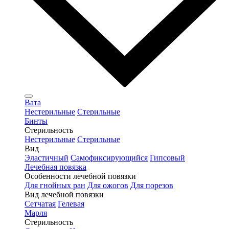
Вата
Нестерильные
Стерильные
Бинты
Стерильность
Нестерильные
Стерильные
Вид
Эластичный
Самофиксирующийся
Гипсовый
Лечебная повязка
Особенности лечебной повязки
Для гнойных ран
Для ожогов
Для порезов
Вид лечебной повязки
Сетчатая
Гелевая
Марля
Стерильность