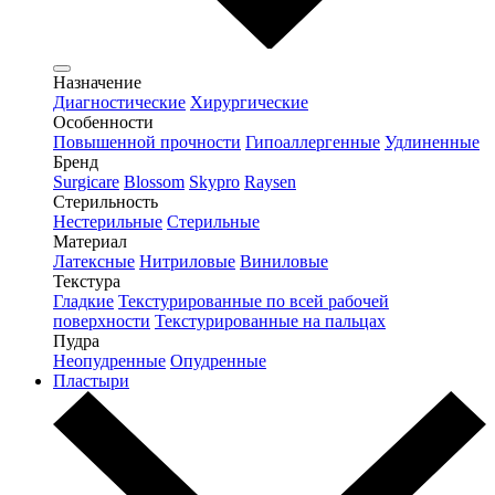
Назначение
Диагностические
Хирургические
Особенности
Повышенной прочности
Гипоаллергенные
Удлиненные
Бренд
Surgicare
Blossom
Skypro
Raysen
Стерильность
Нестерильные
Стерильные
Материал
Латексные
Нитриловые
Виниловые
Текстура
Гладкие
Текстурированные по всей рабочей
поверхности
Текстурированные на пальцах
Пудра
Неопудренные
Опудренные
Пластыри