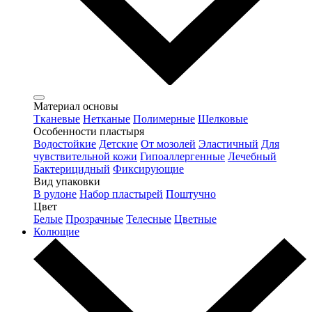
Материал основы
Тканевые
Нетканые
Полимерные
Шелковые
Особенности пластыря
Водостойкие
Детские
От мозолей
Эластичный
Для
чувствительной кожи
Гипоаллергенные
Лечебный
Бактерицидный
Фиксирующие
Вид упаковки
В рулоне
Набор пластырей
Поштучно
Цвет
Белые
Прозрачные
Телесные
Цветные
Колющие