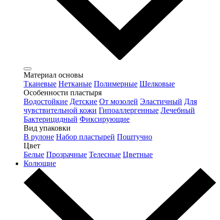
Материал основы
Тканевые
Нетканые
Полимерные
Шелковые
Особенности пластыря
Водостойкие
Детские
От мозолей
Эластичный
Для
чувствительной кожи
Гипоаллергенные
Лечебный
Бактерицидный
Фиксирующие
Вид упаковки
В рулоне
Набор пластырей
Поштучно
Цвет
Белые
Прозрачные
Телесные
Цветные
Колющие