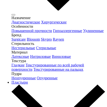
Назначение
Диагностические
Хирургические
Особенности
Повышенной прочности
Гипоаллергенные
Удлиненные
Бренд
Surgicare
Blossom
Skypro
Raysen
Стерильность
Нестерильные
Стерильные
Материал
Латексные
Нитриловые
Виниловые
Текстура
Гладкие
Текстурированные по всей рабочей
поверхности
Текстурированные на пальцах
Пудра
Неопудренные
Опудренные
Пластыри