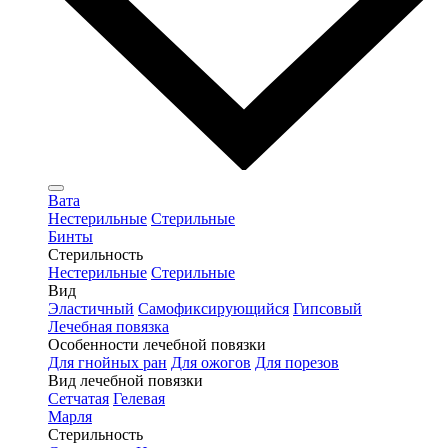
Вата
Нестерильные
Стерильные
Бинты
Стерильность
Нестерильные
Стерильные
Вид
Эластичный
Самофиксирующийся
Гипсовый
Лечебная повязка
Особенности лечебной повязки
Для гнойных ран
Для ожогов
Для порезов
Вид лечебной повязки
Сетчатая
Гелевая
Марля
Стерильность