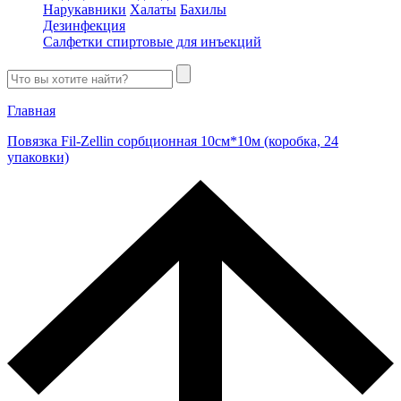
Нарукавники
Халаты
Бахилы
Дезинфекция
Салфетки спиртовые для инъекций
Главная
Повязка Fil-Zellin сорбционная 10см*10м (коробка, 24
упаковки)