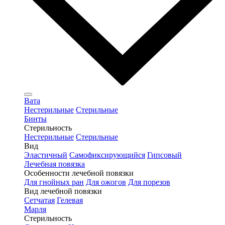
Вата
Нестерильные
Стерильные
Бинты
Стерильность
Нестерильные
Стерильные
Вид
Эластичный
Самофиксирующийся
Гипсовый
Лечебная повязка
Особенности лечебной повязки
Для гнойных ран
Для ожогов
Для порезов
Вид лечебной повязки
Сетчатая
Гелевая
Марля
Стерильность