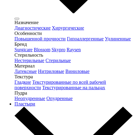
Назначение
Диагностические
Хирургические
Особенности
Повышенной прочности
Гипоаллергенные
Удлиненные
Бренд
Surgicare
Blossom
Skypro
Raysen
Стерильность
Нестерильные
Стерильные
Материал
Латексные
Нитриловые
Виниловые
Текстура
Гладкие
Текстурированные по всей рабочей
поверхности
Текстурированные на пальцах
Пудра
Неопудренные
Опудренные
Пластыри