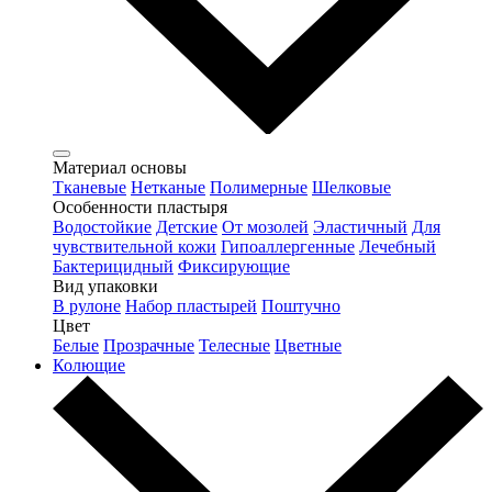
Материал основы
Тканевые
Нетканые
Полимерные
Шелковые
Особенности пластыря
Водостойкие
Детские
От мозолей
Эластичный
Для
чувствительной кожи
Гипоаллергенные
Лечебный
Бактерицидный
Фиксирующие
Вид упаковки
В рулоне
Набор пластырей
Поштучно
Цвет
Белые
Прозрачные
Телесные
Цветные
Колющие