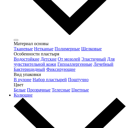
Материал основы
Тканевые
Нетканые
Полимерные
Шелковые
Особенности пластыря
Водостойкие
Детские
От мозолей
Эластичный
Для
чувствительной кожи
Гипоаллергенные
Лечебный
Бактерицидный
Фиксирующие
Вид упаковки
В рулоне
Набор пластырей
Поштучно
Цвет
Белые
Прозрачные
Телесные
Цветные
Колющие