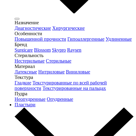
Назначение
Диагностические
Хирургические
Особенности
Повышенной прочности
Гипоаллергенные
Удлиненные
Бренд
Surgicare
Blossom
Skypro
Raysen
Стерильность
Нестерильные
Стерильные
Материал
Латексные
Нитриловые
Виниловые
Текстура
Гладкие
Текстурированные по всей рабочей
поверхности
Текстурированные на пальцах
Пудра
Неопудренные
Опудренные
Пластыри