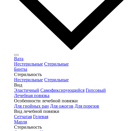
Вата
Нестерильные
Стерильные
Бинты
Стерильность
Нестерильные
Стерильные
Вид
Эластичный
Самофиксирующийся
Гипсовый
Лечебная повязка
Особенности лечебной повязки
Для гнойных ран
Для ожогов
Для порезов
Вид лечебной повязки
Сетчатая
Гелевая
Марля
Стерильность