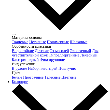
Материал основы
Тканевые
Нетканые
Полимерные
Шелковые
Особенности пластыря
Водостойкие
Детские
От мозолей
Эластичный
Для
чувствительной кожи
Гипоаллергенные
Лечебный
Бактерицидный
Фиксирующие
Вид упаковки
В рулоне
Набор пластырей
Поштучно
Цвет
Белые
Прозрачные
Телесные
Цветные
Колющие