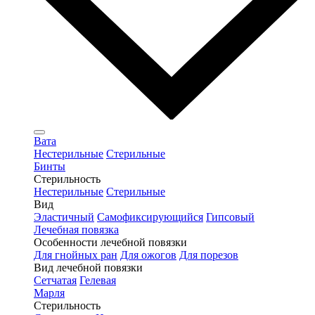
Вата
Нестерильные
Стерильные
Бинты
Стерильность
Нестерильные
Стерильные
Вид
Эластичный
Самофиксирующийся
Гипсовый
Лечебная повязка
Особенности лечебной повязки
Для гнойных ран
Для ожогов
Для порезов
Вид лечебной повязки
Сетчатая
Гелевая
Марля
Стерильность