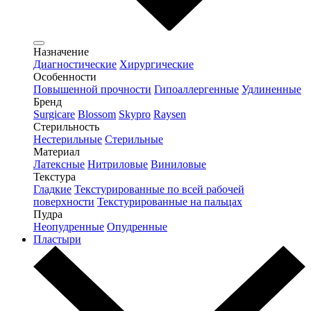
Назначение
Диагностические
Хирургические
Особенности
Повышенной прочности
Гипоаллергенные
Удлиненные
Бренд
Surgicare
Blossom
Skypro
Raysen
Стерильность
Нестерильные
Стерильные
Материал
Латексные
Нитриловые
Виниловые
Текстура
Гладкие
Текстурированные по всей рабочей
поверхности
Текстурированные на пальцах
Пудра
Неопудренные
Опудренные
Пластыри