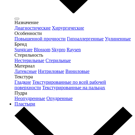
Назначение
Диагностические
Хирургические
Особенности
Повышенной прочности
Гипоаллергенные
Удлиненные
Бренд
Surgicare
Blossom
Skypro
Raysen
Стерильность
Нестерильные
Стерильные
Материал
Латексные
Нитриловые
Виниловые
Текстура
Гладкие
Текстурированные по всей рабочей
поверхности
Текстурированные на пальцах
Пудра
Неопудренные
Опудренные
Пластыри