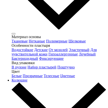
Материал основы
Тканевые
Нетканые
Полимерные
Шелковые
Особенности пластыря
Водостойкие
Детские
От мозолей
Эластичный
Для
чувствительной кожи
Гипоаллергенные
Лечебный
Бактерицидный
Фиксирующие
Вид упаковки
В рулоне
Набор пластырей
Поштучно
Цвет
Белые
Прозрачные
Телесные
Цветные
Колющие