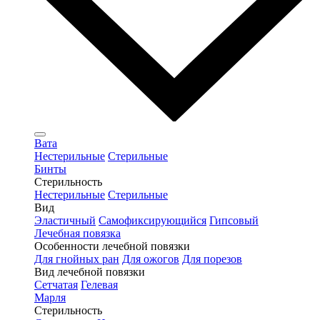
Вата
Нестерильные
Стерильные
Бинты
Стерильность
Нестерильные
Стерильные
Вид
Эластичный
Самофиксирующийся
Гипсовый
Лечебная повязка
Особенности лечебной повязки
Для гнойных ран
Для ожогов
Для порезов
Вид лечебной повязки
Сетчатая
Гелевая
Марля
Стерильность