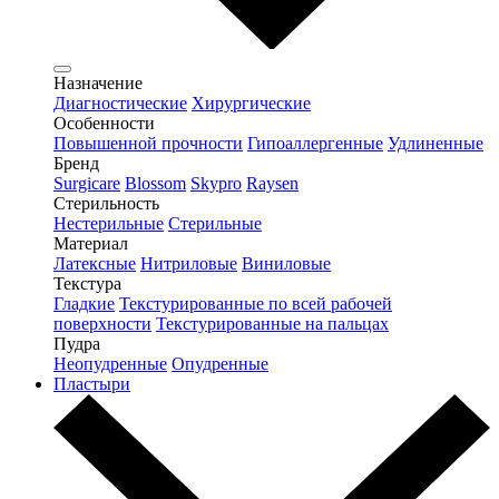
Назначение
Диагностические
Хирургические
Особенности
Повышенной прочности
Гипоаллергенные
Удлиненные
Бренд
Surgicare
Blossom
Skypro
Raysen
Стерильность
Нестерильные
Стерильные
Материал
Латексные
Нитриловые
Виниловые
Текстура
Гладкие
Текстурированные по всей рабочей
поверхности
Текстурированные на пальцах
Пудра
Неопудренные
Опудренные
Пластыри