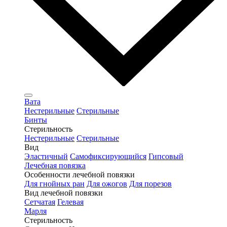
Вата
Нестерильные
Стерильные
Бинты
Стерильность
Нестерильные
Стерильные
Вид
Эластичный
Самофиксирующийся
Гипсовый
Лечебная повязка
Особенности лечебной повязки
Для гнойных ран
Для ожогов
Для порезов
Вид лечебной повязки
Сетчатая
Гелевая
Марля
Стерильность