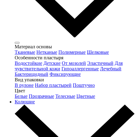
Материал основы
Тканевые
Нетканые
Полимерные
Шелковые
Особенности пластыря
Водостойкие
Детские
От мозолей
Эластичный
Для
чувствительной кожи
Гипоаллергенные
Лечебный
Бактерицидный
Фиксирующие
Вид упаковки
В рулоне
Набор пластырей
Поштучно
Цвет
Белые
Прозрачные
Телесные
Цветные
Колющие