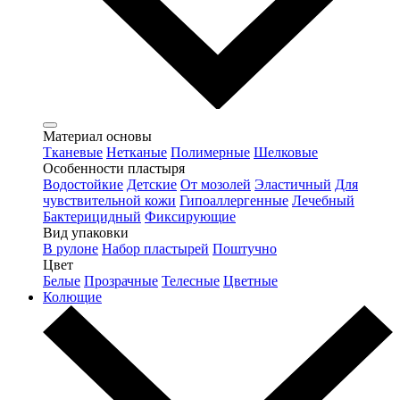
Материал основы
Тканевые
Нетканые
Полимерные
Шелковые
Особенности пластыря
Водостойкие
Детские
От мозолей
Эластичный
Для
чувствительной кожи
Гипоаллергенные
Лечебный
Бактерицидный
Фиксирующие
Вид упаковки
В рулоне
Набор пластырей
Поштучно
Цвет
Белые
Прозрачные
Телесные
Цветные
Колющие