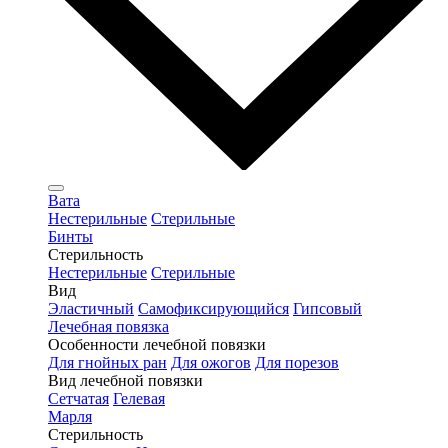
Вата
Нестерильные
Стерильные
Бинты
Стерильность
Нестерильные
Стерильные
Вид
Эластичный
Самофиксирующийся
Гипсовый
Лечебная повязка
Особенности лечебной повязки
Для гнойных ран
Для ожогов
Для порезов
Вид лечебной повязки
Сетчатая
Гелевая
Марля
Стерильность