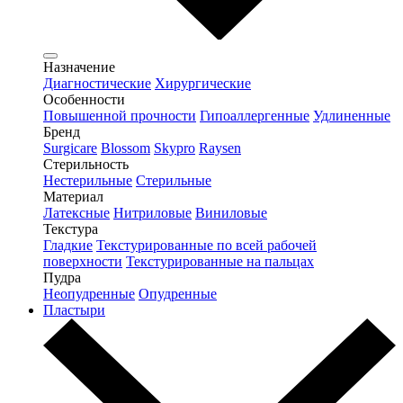
Назначение
Диагностические
Хирургические
Особенности
Повышенной прочности
Гипоаллергенные
Удлиненные
Бренд
Surgicare
Blossom
Skypro
Raysen
Стерильность
Нестерильные
Стерильные
Материал
Латексные
Нитриловые
Виниловые
Текстура
Гладкие
Текстурированные по всей рабочей
поверхности
Текстурированные на пальцах
Пудра
Неопудренные
Опудренные
Пластыри