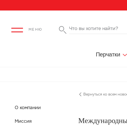
МЕНЮ
Перчатки
Текстурированные по всей рабочей поверхност
Вернуться ко всем ново
О компании
Международный
Миссия