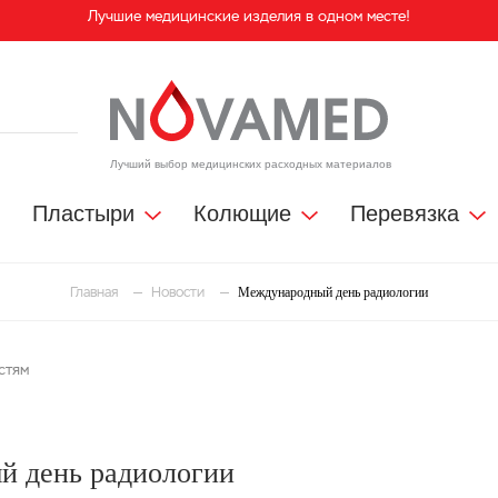
Лучшие медицинские изделия в одном месте!
Лучший выбор медицинских расходных материалов
Пластыри
Колющие
Перевязка
и
Международный день радиологии
Главная
Новости
стям
 день радиологии