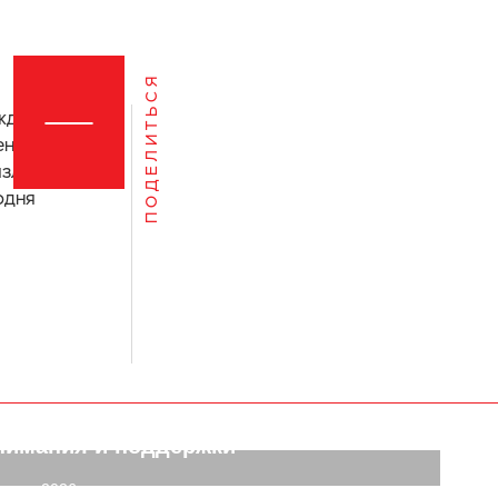
П О Д Е Л И Т Ь С Я
еждународный
енно 8 ноября
злучение. Для
одня
ень посвящён здоровью, профилактике
 пониманию того, что ожирение — это
роническое заболевание, требующее
нимания и поддержки
марта 2026