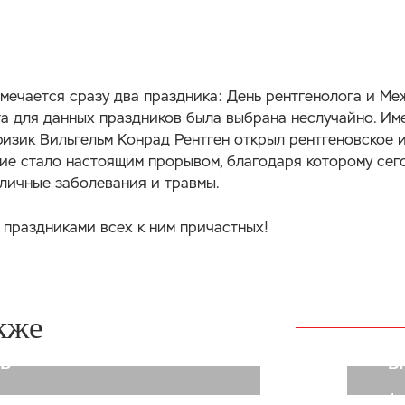
тмечается сразу два праздника: День рентгенолога и М
та для данных праздников была выбрана неслучайно. Им
изик Вильгельм Конрад Рентген открыл рентгеновское и
ие стало настоящим прорывом, благодаря которому сег
личные заболевания и травмы.
 праздниками всех к ним причастных!
е о естественных колебаниях
 которые бывают у всех. Это
 состояния, способные
Д
 влиять на поведение,
и
кже
 жизнь и профессиональную
х
ть
в
4 