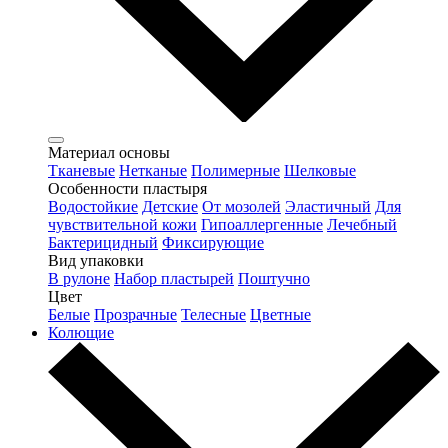
Материал основы
Тканевые
Нетканые
Полимерные
Шелковые
Особенности пластыря
Водостойкие
Детские
От мозолей
Эластичный
Для
чувствительной кожи
Гипоаллергенные
Лечебный
Бактерицидный
Фиксирующие
Вид упаковки
В рулоне
Набор пластырей
Поштучно
Цвет
Белые
Прозрачные
Телесные
Цветные
Колющие