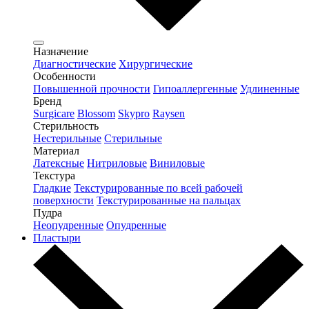
Назначение
Диагностические
Хирургические
Особенности
Повышенной прочности
Гипоаллергенные
Удлиненные
Бренд
Surgicare
Blossom
Skypro
Raysen
Стерильность
Нестерильные
Стерильные
Материал
Латексные
Нитриловые
Виниловые
Текстура
Гладкие
Текстурированные по всей рабочей
поверхности
Текстурированные на пальцах
Пудра
Неопудренные
Опудренные
Пластыри