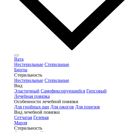
Вата
Нестерильные
Стерильные
Бинты
Стерильность
Нестерильные
Стерильные
Вид
Эластичный
Самофиксирующийся
Гипсовый
Лечебная повязка
Особенности лечебной повязки
Для гнойных ран
Для ожогов
Для порезов
Вид лечебной повязки
Сетчатая
Гелевая
Марля
Стерильность